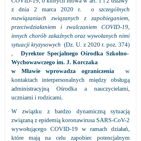
COVID-19, o których mowa w art. 1 i 2 ustawy
z dnia 2 marca 2020 r.
o szczególnych
rozwiązaniach związanych z zapobieganiem,
przeciwdziałaniem i zwalczaniem COVID-19,
innych chorób zakaźnych oraz wywołanych nimi
sytuacji kryzysowych
(Dz. U. z 2020 r. poz. 374)
,
Dyrektor Specjalnego Ośrodka Szkolno-
Wychowawczego im. J. Korczaka
w Mławie wprowadza ograniczenia
w
kontaktach interpersonalnych między obsługą
administracyjną Ośrodka a nauczycielami,
uczniami i rodzicami.
W związku z bardzo dynamiczną sytuacją
związaną z epidemią koronawirusa SARS-CoV-2
wywołującego COVID-19 w ramach działań,
które mają na celu zapobiec potencjalnym